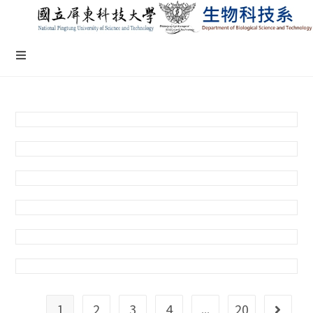
1
2
3
4
...
20