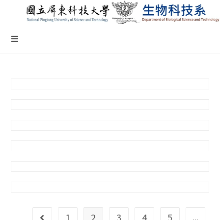
1
2
3
4
5
...