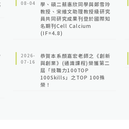
08-04
其
學、碩二蔡惠欣同學與鄭雪玲
教授、宋維文助理教授級研究
員共同研究成果刊登於國際知
名期刊Cell Calcium
(IF=4.8)
妗
2026-
恭賀本系顏嘉宏老師之《創新
07-16
同
與創業》(通識課程)榮獲第二
屆「技職力100TOP
100Skills」之TOP 100殊
榮！