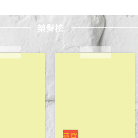
榮譽榜
恭賀