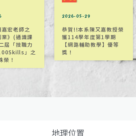
6
2026-05-29
顏嘉宏老師之
恭賀!!本系陳又嘉教授榮
創業》(通識課
獲114學年度第1學期
第二屆「技職力
【網路輔助教學】優等
100Skills」之
獎！
0殊榮！
地理位置