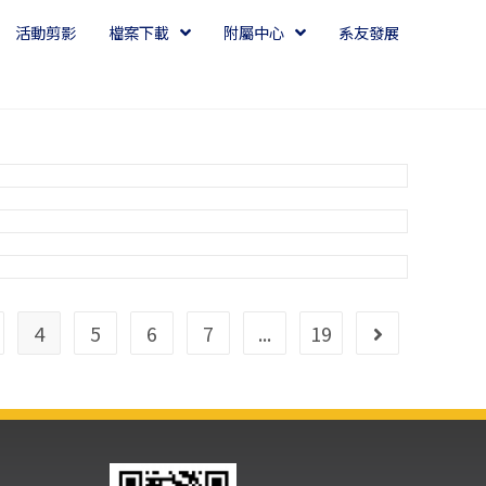
活動剪影
檔案下載
附屬中心
系友發展
4
5
6
7
...
19