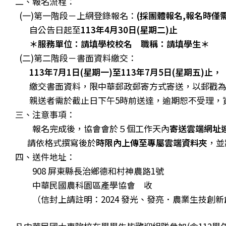
二、報名流程：
(一)第一階段－上網登錄報名：
(採團體報名,報名時僅
自公告日起至
113年4月30日(星期二)止
＊服務單位：請填學校校名 職稱：請填學生＊
(二)第二階段－書面資料繳交：
113
年7月1日(星期一)至113年7月5日(星期五)止，
繳交書面資料，限中華郵政郵寄方式寄送，以郵戳
親送者需於截止日下午5時前送達，逾期恕不受理，
三、注意事項：
報名完成後，協會會於５個工作天內
寄送雲端網址
請依格式撰寫後於
時限內上傳至專屬雲端資料夾
，並
四、送件地址：
908 屏東縣長治鄉德和村神農路1號
中華民國農科園區產學協會 收
（信封上請註明：2024 發光、發亮．農業生技創新