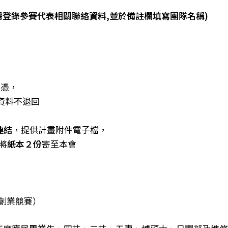
需登錄參賽代表相關聯絡資料,並於備註欄填寫團隊名稱)
為憑，
資料不退回
連結
，提供計畫附件電子檔，
將
紙本２份
寄至本會
創業競賽）