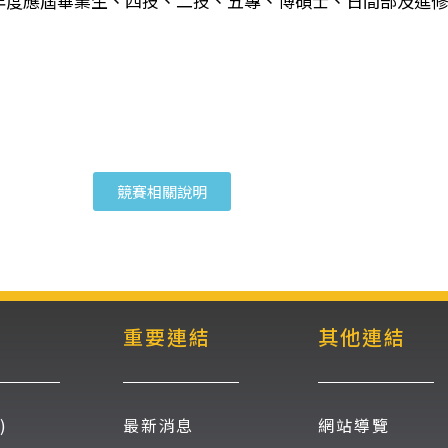
學年度應屆畢業生、四技、二技、五專、博碩士、日間部及進修
競賽相關說明
重要連結
其他連結
)
最新消息
網站導覽